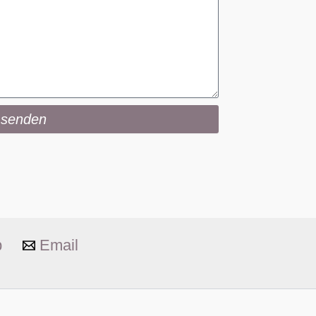
 senden
p
Email