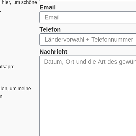
in hier, um schöne
Email
.
Telefon
Nachricht
atsapp:
älen, um meine
n: