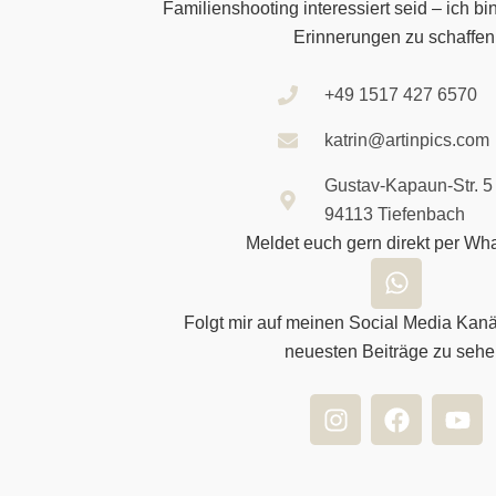
Familienshooting interessiert seid – ich b
Erinnerungen zu schaffen
+49 1517 427 6570
katrin@artinpics.com
Gustav-Kapaun-Str. 5
94113 Tiefenbach
Meldet euch gern direkt per Wh
W
h
a
Folgt mir auf meinen Social Media Kan
t
neuesten Beiträge zu sehe
s
a
I
F
Y
p
n
a
o
p
s
c
u
t
e
t